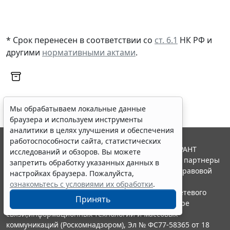
* Срок перенесен в соответствии со
ст. 6.1
НК РФ и
другими
нормативными актами
.
Мы обрабатываем локальные данные
браузера и используем инструменты
аналитики в целях улучшения и обеспечения
работоспособности сайта, статистических
© ООО "НПП "ГАРАНТ-СЕРВИС", 2026. Система ГАРАНТ
исследований и обзоров. Вы можете
выпускается с 1990 года. Компания "Гарант" и ее партнеры
запретить обработку указанных данных в
являются участниками Российской ассоциации правовой
настройках браузера. Пожалуйста,
информации ГАРАНТ.
ознакомьтесь с условиями их обработки
.
Портал ГАРАНТ.РУ зарегистрирован в качестве сетевого
Принять
издания Федеральной службой по надзору в сфере
связи,информационных технологий и массовых
коммуникаций (Роскомнадзором), Эл № ФС77-58365 от 18