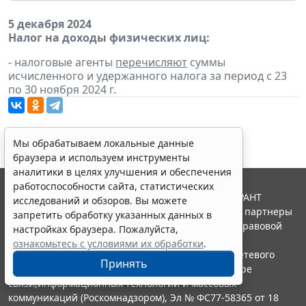
5 декабря 2024
Налог на доходы физических лиц:
- налоговые агенты
перечисляют
суммы
исчисленного и удержанного налога за период с 23
по 30 ноября 2024 г.
Мы обрабатываем локальные данные
браузера и используем инструменты
аналитики в целях улучшения и обеспечения
работоспособности сайта, статистических
© ООО "НПП "ГАРАНТ-СЕРВИС", 2026. Система ГАРАНТ
исследований и обзоров. Вы можете
выпускается с 1990 года. Компания "Гарант" и ее партнеры
запретить обработку указанных данных в
являются участниками Российской ассоциации правовой
настройках браузера. Пожалуйста,
информации ГАРАНТ.
ознакомьтесь с условиями их обработки
.
Портал ГАРАНТ.РУ зарегистрирован в качестве сетевого
Принять
издания Федеральной службой по надзору в сфере
связи,информационных технологий и массовых
коммуникаций (Роскомнадзором), Эл № ФС77-58365 от 18