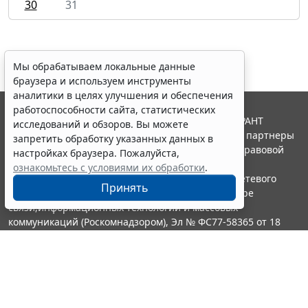
30
31
Мы обрабатываем локальные данные
браузера и используем инструменты
аналитики в целях улучшения и обеспечения
работоспособности сайта, статистических
© ООО "НПП "ГАРАНТ-СЕРВИС", 2026. Система ГАРАНТ
исследований и обзоров. Вы можете
выпускается с 1990 года. Компания "Гарант" и ее партнеры
запретить обработку указанных данных в
являются участниками Российской ассоциации правовой
настройках браузера. Пожалуйста,
информации ГАРАНТ.
ознакомьтесь с условиями их обработки
.
Портал ГАРАНТ.РУ зарегистрирован в качестве сетевого
Принять
издания Федеральной службой по надзору в сфере
связи,информационных технологий и массовых
коммуникаций (Роскомнадзором), Эл № ФС77-58365 от 18
июня 2014 года.
16+
Контакты
8-800-200-88-88