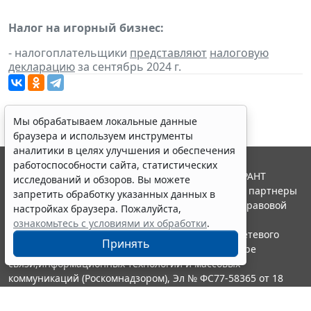
Налог на игорный бизнес:
- налогоплательщики
представляют
налоговую
декларацию
за сентябрь 2024 г.
Мы обрабатываем локальные данные
браузера и используем инструменты
аналитики в целях улучшения и обеспечения
работоспособности сайта, статистических
© ООО "НПП "ГАРАНТ-СЕРВИС", 2026. Система ГАРАНТ
исследований и обзоров. Вы можете
выпускается с 1990 года. Компания "Гарант" и ее партнеры
запретить обработку указанных данных в
являются участниками Российской ассоциации правовой
настройках браузера. Пожалуйста,
информации ГАРАНТ.
ознакомьтесь с условиями их обработки
.
Портал ГАРАНТ.РУ зарегистрирован в качестве сетевого
Принять
издания Федеральной службой по надзору в сфере
связи,информационных технологий и массовых
коммуникаций (Роскомнадзором), Эл № ФС77-58365 от 18
июня 2014 года.