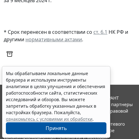
за 9 месяцев 2024 г.
* Срок перенесен в соответствии со
ст. 6.1
НК РФ и
другими
нормативными актами
.
Мы обрабатываем локальные данные
браузера и используем инструменты
аналитики в целях улучшения и обеспечения
работоспособности сайта, статистических
© ООО "НПП "ГАРАНТ-СЕРВИС", 2026. Система ГАРАНТ
исследований и обзоров. Вы можете
выпускается с 1990 года. Компания "Гарант" и ее партнеры
запретить обработку указанных данных в
являются участниками Российской ассоциации правовой
настройках браузера. Пожалуйста,
информации ГАРАНТ.
ознакомьтесь с условиями их обработки
.
Портал ГАРАНТ.РУ зарегистрирован в качестве сетевого
Принять
издания Федеральной службой по надзору в сфере
связи,информационных технологий и массовых