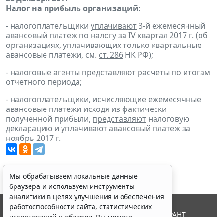
Налог на прибыль организаций:
- налогоплательщики
уплачивают
3-й ежемесячный
авансовый платеж по налогу за IV квартал 2017 г. (об
организациях, уплачивающих только квартальные
авансовые платежи, см.
ст. 286
НК РФ);
- налоговые агенты
представляют
расчеты по итогам
отчетного периода;
- налогоплательщики, исчисляющие ежемесячные
авансовые платежи исходя из фактически
полученной прибыли,
представляют
налоговую
декларацию
и
уплачивают
авансовый платеж за
ноябрь 2017 г.
Мы обрабатываем локальные данные
браузера и используем инструменты
аналитики в целях улучшения и обеспечения
работоспособности сайта, статистических
© ООО "НПП "ГАРАНТ-СЕРВИС", 2026. Система ГАРАНТ
исследований и обзоров. Вы можете