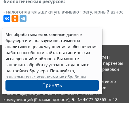
биологических ресурсов:
-
налогоплательщики
уплачивают
регулярный взнос
Мы обрабатываем локальные данные
браузера и используем инструменты
аналитики в целях улучшения и обеспечения
работоспособности сайта, статистических
© ООО "НПП "ГАРАНТ-СЕРВИС", 2026. Система ГАРАНТ
исследований и обзоров. Вы можете
выпускается с 1990 года. Компания "Гарант" и ее партнеры
запретить обработку указанных данных в
являются участниками Российской ассоциации правовой
настройках браузера. Пожалуйста,
информации ГАРАНТ.
ознакомьтесь с условиями их обработки
.
Портал ГАРАНТ.РУ зарегистрирован в качестве сетевого
Принять
издания Федеральной службой по надзору в сфере
связи,информационных технологий и массовых
коммуникаций (Роскомнадзором), Эл № ФС77-58365 от 18
июня 2014 года.
16+
Контакты
8-800-200-88-88