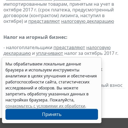
импортированным товарам, принятым на учет в
октябре 2017 г. (срок платежа, предусмотренный
договором (контрактом) лизинга, наступил в
октябре) и
представляют
налоговую декларацию
Налог на игорный бизнес:
- налогоплательщики
представляют
налоговую
декларацию
и
уплачивают
налог за октябрь 2017 г.
Мы обрабатываем локальные данные
Сбор за пользование объектами водных
браузера и используем инструменты
биологических ресурсов:
аналитики в целях улучшения и обеспечения
работоспособности сайта, статистических
-
налогоплательщики
уплачивают
регулярный взнос
исследований и обзоров. Вы можете
запретить обработку указанных данных в
настройках браузера. Пожалуйста,
ознакомьтесь с условиями их обработки
.
Принять