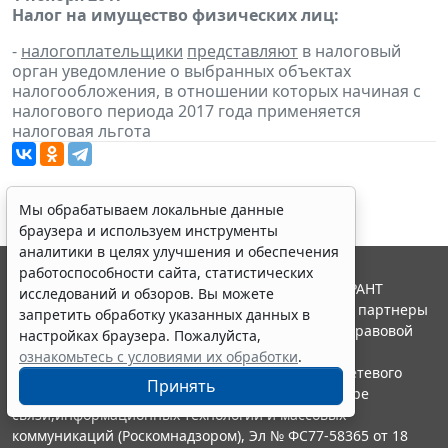
Налог на имущество физических лиц:
-
налогоплательщики
представляют
в налоговый
орган уведомление о выбранных объектах
налогообложения, в отношении которых начиная с
налогового периода 2017 года применяется
налоговая льгота
Мы обрабатываем локальные данные
браузера и используем инструменты
аналитики в целях улучшения и обеспечения
работоспособности сайта, статистических
© ООО "НПП "ГАРАНТ-СЕРВИС", 2026. Система ГАРАНТ
исследований и обзоров. Вы можете
выпускается с 1990 года. Компания "Гарант" и ее партнеры
запретить обработку указанных данных в
являются участниками Российской ассоциации правовой
настройках браузера. Пожалуйста,
информации ГАРАНТ.
ознакомьтесь с условиями их обработки
.
Портал ГАРАНТ.РУ зарегистрирован в качестве сетевого
Принять
издания Федеральной службой по надзору в сфере
связи,информационных технологий и массовых
коммуникаций (Роскомнадзором), Эл № ФС77-58365 от 18