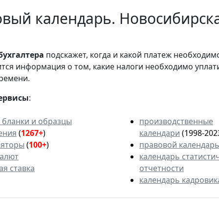
вый календарь. Новосибирска
бухгалтера
подскажет, когда и какой платеж необходи
вится информация о том, какие налоги необходимо уплат
ремени.
ервисы
:
 бланки и образцы
производственные
ения
(
1267+
)
календари
(1998-202
ляторы
(
100+
)
правовой календар
валют
календарь статисти
ая ставка
отчетности
календарь кадровик