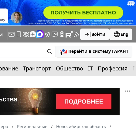
м
Войти
Eng
Перейти в систему ГАРАНТ
ование
Транспорт
Общество
IT
Профессия
П
тера
Региональные
Новосибирская область