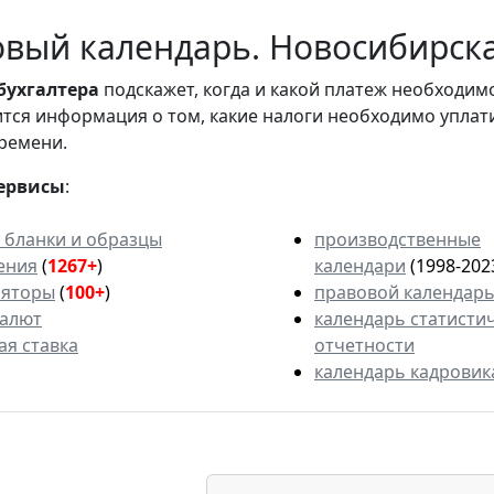
вый календарь. Новосибирская
бухгалтера
подскажет, когда и какой платеж необходи
вится информация о том, какие налоги необходимо уплат
ремени.
ервисы
:
 бланки и образцы
производственные
ения
(
1267+
)
календари
(1998-202
ляторы
(
100+
)
правовой календар
валют
календарь статисти
ая ставка
отчетности
календарь кадровик