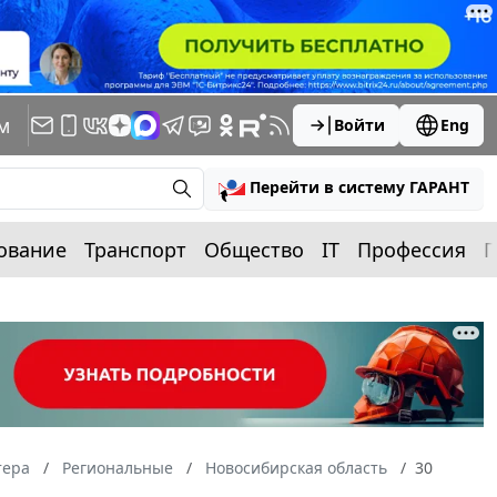
м
Войти
Eng
Перейти в систему ГАРАНТ
ование
Транспорт
Общество
IT
Профессия
П
тера
Региональные
Новосибирская область
30