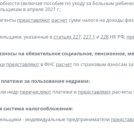
обности (включая пособие по уходу за больным ребенко
льщикам в апреле 2021 г.;
 агенты
представляют
расчет
сумм налога на доходы физи
тельщики, указанные в
статьях 227
,
227.1
и
228
НК РФ,
пр
взносы на обязательное социальное, пенсионное, м
ки
представляют
в ФНС
расчет
по страховым взносам за з
 платежи за пользование недрами:
ели недр
перечисляют
платежи и
представляют
расчеты з
 система налогообложения:
тельщики - индивидуальные предприниматели
представ