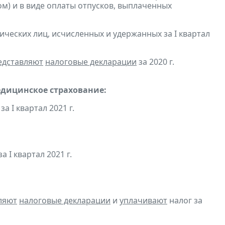
м) и в виде оплаты отпусков, выплаченных
ческих лиц, исчисленных и удержанных за I квартал
едставляют
налоговые декларации
за 2020 г.
едицинское страхование:
а I квартал 2021 г.
а I квартал 2021 г.
ляют
налоговые декларации
и
уплачивают
налог за