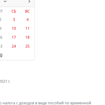
ПТ
СБ
ВС
2
3
4
9
10
11
16
17
18
23
24
25
30
021 г.
 налога с доходов в виде пособий по временной