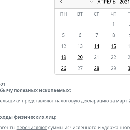
АПРЕЛЬ
2021
ПН
ВТ
СР
ЧТ
1
5
6
7
8
12
13
14
15
19
20
21
22
26
27
28
29
021
обычу полезных ископаемых:
тельщики
представляют
налоговую декларацию
за март 2
оходы физических лиц:
 агенты
перечисляют
суммы исчисленного и удержанного