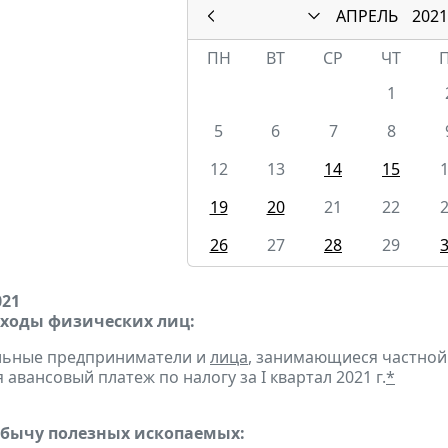
АПРЕЛЬ
2021
ПН
ВТ
СР
ЧТ
1
5
6
7
8
12
13
14
15
19
20
21
22
26
27
28
29
021
оходы физических лиц:
альные предприниматели и
лица
, занимающиеся частной
авансовый платеж по налогу за I квартал 2021 г.
*
обычу полезных ископаемых: