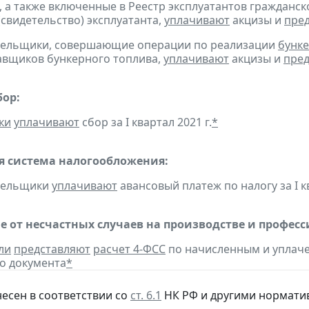
, а также включенные в Реестр эксплуатантов граждан
(свидетельство) эксплуатанта,
уплачивают
акцизы и
пре
ательщики, совершающие операции по реализации
бунке
авщиков бункерного топлива,
уплачивают
акцизы и
пред
бор:
ки
уплачивают
сбор за I квартал 2021 г.
*
 система налогообложения:
ательщики
уплачивают
авансовый платеж по налогу за I кв
е от несчастных случаев на производстве и профес
ли
представляют
расчет 4-ФСС
по начисленным и уплачен
о документа
*
несен в соответствии со
ст. 6.1
НК РФ и другими нормати