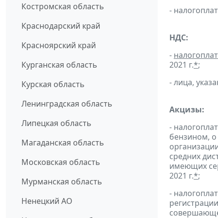
Костромская область
- налогопл
Краснодарский край
НДС:
Красноярский край
-
налогопла
Курганская область
2021 г.
*
;
- лица, указ
Курская область
Ленинградская область
Акцизы:
Липецкая область
- налогопла
бензином, о
Магаданская область
организации
средних дис
Московская область
имеющих сер
2021 г.
*
;
Мурманская область
- налогопла
Ненецкий АО
регистрации
совершающей