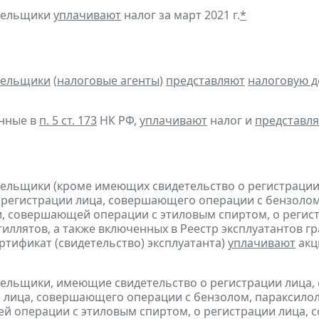
ательщики
уплачивают
налог за март 2021 г.
*
тельщики
(
налоговые агенты
)
представляют
налоговую 
анные в
п. 5 ст. 173
НК РФ,
уплачивают
налог и
представл
тельщики (кроме имеющих свидетельство о регистраци
 регистрации лица, совершающего операции с бензолом
, совершающей операции с этиловым спиртом, о регис
тиллятов, а также включенных в Реестр эксплуатантов 
тификат (свидетельство) эксплуатанта)
уплачивают
акц
тельщики, имеющие свидетельство о регистрации лица
 лица, совершающего операции с бензолом, параксилол
 операции с этиловым спиртом, о регистрации лица, 