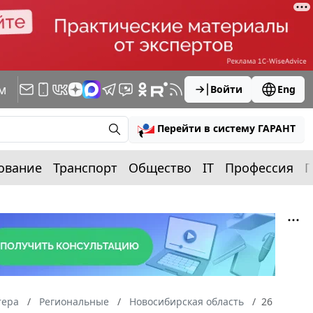
м
Войти
Eng
Перейти в систему ГАРАНТ
ование
Транспорт
Общество
IT
Профессия
П
тера
Региональные
Новосибирская область
26