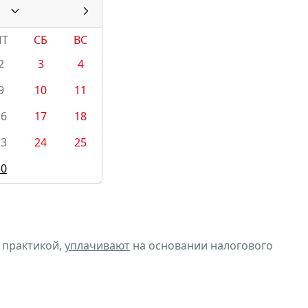
ПТ
СБ
ВС
2
3
4
9
10
11
16
17
18
23
24
25
30
 практикой,
уплачивают
на основании налогового