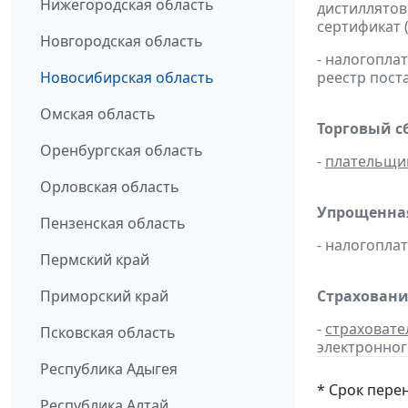
Нижегородская область
дистиллятов
сертификат 
Новгородская область
- налогопл
Новосибирская область
реестр пост
Омская область
Торговый с
Оренбургская область
-
плательщи
Орловская область
Упрощенная
Пензенская область
- налогопл
Пермский край
Приморский край
Страховани
-
страховате
Псковская область
электронног
Республика Адыгея
* Срок пере
Республика Алтай