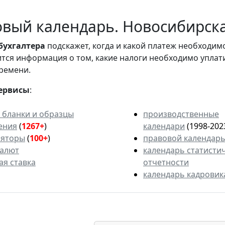
вый календарь. Новосибирская
бухгалтера
подскажет, когда и какой платеж необходи
вится информация о том, какие налоги необходимо уплат
ремени.
ервисы
:
 бланки и образцы
производственные
ения
(
1267+
)
календари
(1998-202
ляторы
(
100+
)
правовой календар
валют
календарь статисти
ая ставка
отчетности
календарь кадровик