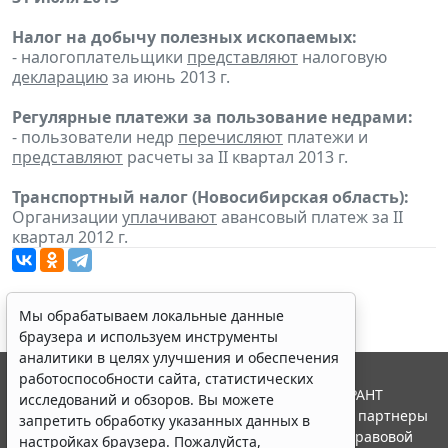
Налог на добычу полезных ископаемых:
- налогоплательщики
представляют
налоговую
декларацию
за июнь 2013 г.
Регулярные платежи за пользование недрами:
- пользователи недр
перечисляют
платежи и
представляют
расчеты за II квартал 2013 г.
Транспортный налог (Новосибирская область):
Организации
уплачивают
авансовый платеж за II
квартал 2012 г.
Мы обрабатываем локальные данные
браузера и используем инструменты
аналитики в целях улучшения и обеспечения
работоспособности сайта, статистических
© ООО "НПП "ГАРАНТ-СЕРВИС", 2026. Система ГАРАНТ
исследований и обзоров. Вы можете
выпускается с 1990 года. Компания "Гарант" и ее партнеры
запретить обработку указанных данных в
являются участниками Российской ассоциации правовой
настройках браузера. Пожалуйста,