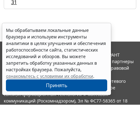
31
Мы обрабатываем локальные данные
браузера и используем инструменты
аналитики в целях улучшения и обеспечения
работоспособности сайта, статистических
© ООО "НПП "ГАРАНТ-СЕРВИС", 2026. Система ГАРАНТ
исследований и обзоров. Вы можете
выпускается с 1990 года. Компания "Гарант" и ее партнеры
запретить обработку указанных данных в
являются участниками Российской ассоциации правовой
настройках браузера. Пожалуйста,
информации ГАРАНТ.
ознакомьтесь с условиями их обработки
.
Портал ГАРАНТ.РУ зарегистрирован в качестве сетевого
Принять
издания Федеральной службой по надзору в сфере
связи,информационных технологий и массовых
коммуникаций (Роскомнадзором), Эл № ФС77-58365 от 18
июня 2014 года.
16+
Контакты
8-800-200-88-88