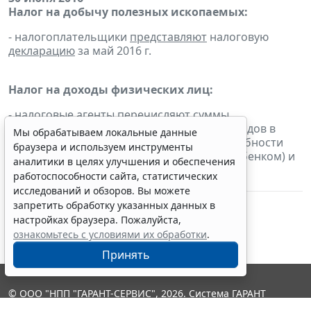
Налог на добычу полезных ископаемых:
- налогоплательщики
представляют
налоговую
декларацию
за май 2016 г.
Налог на доходы физических лиц:
- налоговые агенты
перечисляют
суммы
исчисленного и удержанного налога с доходов в
Мы обрабатываем локальные данные
виде пособий по временной нетрудоспособности
браузера и используем инструменты
(включая пособие по уходу за больным ребенком) и
аналитики в целях улучшения и обеспечения
в виде оплаты отпусков, выплаченных
работоспособности сайта, статистических
налогоплательщикам в июне 2016 г.
исследований и обзоров. Вы можете
запретить обработку указанных данных в
настройках браузера. Пожалуйста,
ознакомьтесь с условиями их обработки
.
Принять
© ООО "НПП "ГАРАНТ-СЕРВИС", 2026. Система ГАРАНТ
выпускается с 1990 года. Компания "Гарант" и ее партнеры