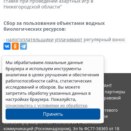
ставке при проведении азартных игр в
Нижегородской области"
Сбор за пользование объектами водных
биологических ресурсов:
-
налогоплательщики
уплачивают
регулярный взнос
Мы обрабатываем локальные данные
браузера и используем инструменты
аналитики в целях улучшения и обеспечения
работоспособности сайта, статистических
© ООО "НПП "ГАРАНТ-СЕРВИС", 2026. Система ГАРАНТ
исследований и обзоров. Вы можете
выпускается с 1990 года. Компания "Гарант" и ее партнеры
запретить обработку указанных данных в
являются участниками Российской ассоциации правовой
настройках браузера. Пожалуйста,
информации ГАРАНТ.
ознакомьтесь с условиями их обработки
.
Портал ГАРАНТ.РУ зарегистрирован в качестве сетевого
Принять
издания Федеральной службой по надзору в сфере
связи,информационных технологий и массовых
коммуникаций (Роскомнадзором), Эл № ФС77-58365 от 18