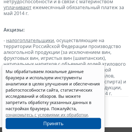
нетрудоспособности и в связи с материнством
уплачивают
ежемесячный обязательный платеж за
май 2014 г.
Акцизы:
-
налогоплательщики
, осуществляющие на
территории Российской Федерации производство
алкогольной продукции (за исключением вин,
фруктовых вин, игристых вин (шампанских),
натуральных напитков с объемной долей этилового
спирта не более 6 процентов объема готовой
Мы обрабатываем локальные данные
продукции, изготовленных из виноматериалов,
браузера и используем инструменты
произведенных без добавления этилового спирта) и
аналитики в целях улучшения и обеспечения
(или) подакцизной спиртосодержащей продукции,
работоспособности сайта, статистических
уплачивают
авансовый платеж за июнь 2014 г.
исследований и обзоров. Вы можете
запретить обработку указанных данных в
настройках браузера. Пожалуйста,
ознакомьтесь с условиями их обработки
.
Принять