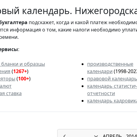
вый календарь. Нижегородская
бухгалтера
подскажет, когда и какой платеж необходи
вится информация о том, какие налоги необходимо уплат
ремени.
ервисы
:
 бланки и образцы
производственные
ения
(
1267+
)
календари
(1998-202
ляторы
(
100+
)
правовой календар
валют
календарь статисти
ая ставка
отчетности
календарь кадровик
АПРЕЛЬ
2014