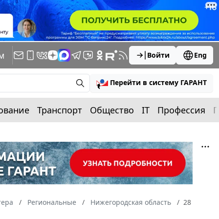
м
Войти
Eng
Перейти в систему ГАРАНТ
ование
Транспорт
Общество
IT
Профессия
П
тера
Региональные
Нижегородская область
28