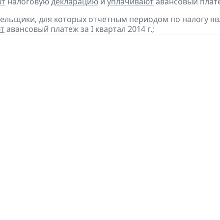
ют
налоговую
декларацию
и
уплачивают
авансовый платеж
тельщики, для которых отчетным периодом по налогу яв
т
авансовый платеж за I квартал 2014 г.;