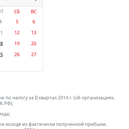
ПТ
СБ
ВС
4
5
6
11
12
13
18
19
20
25
26
27
по налогу за II квартал 2014 г. (об организациях,
К РФ);
ода;
и исходя из фактически полученной прибыли,