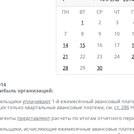
ПН
ВТ
СР
ЧТ
1
2
3
7
8
9
10
14
15
16
17
21
22
23
24
28
29
30
014
рибыль организаций:
ательщики
уплачивают
1-й ежемесячный авансовый платеж 
х только квартальные авансовые платежи, см.
ст. 286
Н
 агенты
представляют
расчеты по итогам отчетного пери
тельщики, исчисляющие ежемесячные авансовые платеж