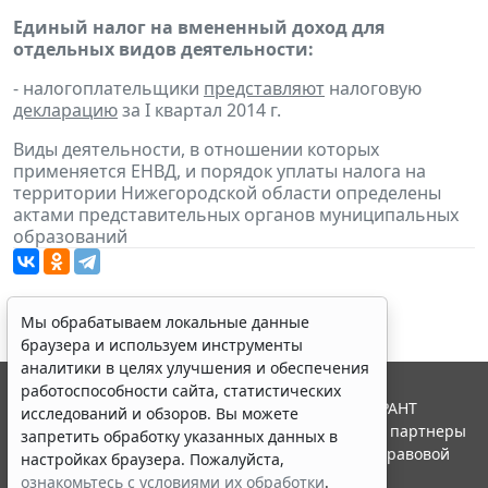
Единый налог на вмененный доход для
отдельных видов деятельности:
- налогоплательщики
представляют
налоговую
декларацию
за I квартал 2014 г.
Виды деятельности, в отношении которых
применяется ЕНВД, и порядок уплаты налога на
территории Нижегородской области определены
актами представительных органов муниципальных
образований
Мы обрабатываем локальные данные
браузера и используем инструменты
аналитики в целях улучшения и обеспечения
работоспособности сайта, статистических
© ООО "НПП "ГАРАНТ-СЕРВИС", 2026. Система ГАРАНТ
исследований и обзоров. Вы можете
выпускается с 1990 года. Компания "Гарант" и ее партнеры
запретить обработку указанных данных в
являются участниками Российской ассоциации правовой
настройках браузера. Пожалуйста,
информации ГАРАНТ.
ознакомьтесь с условиями их обработки
.