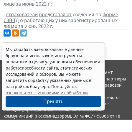
лице за июнь 2022 г.;
-
страхователи
представляют
сведения по
форме
СЗВ-ТД
о работающих у них зарегистрированных
лицах за июнь 2022 г.
Мы обрабатываем локальные данные
браузера и используем инструменты
аналитики в целях улучшения и обеспечения
работоспособности сайта, статистических
© ООО "НПП "ГАРАНТ-СЕРВИС", 2026. Система ГАРАНТ
исследований и обзоров. Вы можете
выпускается с 1990 года. Компания "Гарант" и ее партнеры
запретить обработку указанных данных в
являются участниками Российской ассоциации правовой
настройках браузера. Пожалуйста,
информации ГАРАНТ.
ознакомьтесь с условиями их обработки
.
Портал ГАРАНТ.РУ зарегистрирован в качестве сетевого
Принять
издания Федеральной службой по надзору в сфере
связи,информационных технологий и массовых
коммуникаций (Роскомнадзором), Эл № ФС77-58365 от 18
июня 2014 года.