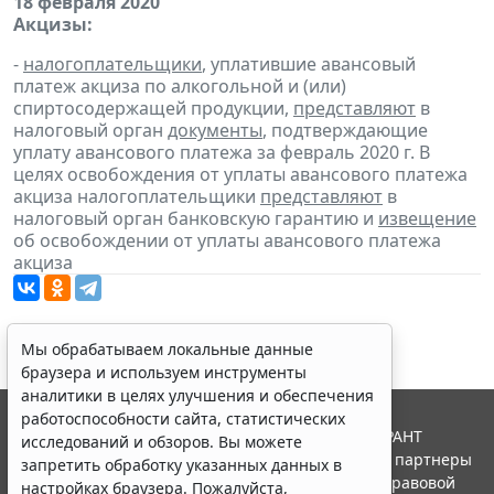
18 февраля 2020
Акцизы:
-
налогоплательщики
, уплатившие авансовый
платеж акциза по алкогольной и (или)
спиртосодержащей продукции,
представляют
в
налоговый орган
документы
, подтверждающие
уплату авансового платежа за февраль 2020 г. В
целях освобождения от уплаты авансового платежа
акциза налогоплательщики
представляют
в
налоговый орган банковскую гарантию и
извещение
об освобождении от уплаты авансового платежа
акциза
Мы обрабатываем локальные данные
браузера и используем инструменты
аналитики в целях улучшения и обеспечения
работоспособности сайта, статистических
© ООО "НПП "ГАРАНТ-СЕРВИС", 2026. Система ГАРАНТ
исследований и обзоров. Вы можете
выпускается с 1990 года. Компания "Гарант" и ее партнеры
запретить обработку указанных данных в
являются участниками Российской ассоциации правовой
настройках браузера. Пожалуйста,