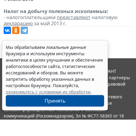
Налог на добычу полезных ископаемых:
- налогоплательщики
представляют
налоговую
декларацию
за май 2013 г.
Мы обрабатываем локальные данные
браузера и используем инструменты
аналитики в целях улучшения и обеспечения
работоспособности сайта, статистических
© ООО "НПП "ГАРАНТ-СЕРВИС", 2026. Система ГАРАНТ
исследований и обзоров. Вы можете
выпускается с 1990 года. Компания "Гарант" и ее партнеры
запретить обработку указанных данных в
являются участниками Российской ассоциации правовой
настройках браузера. Пожалуйста,
информации ГАРАНТ.
ознакомьтесь с условиями их обработки
.
Портал ГАРАНТ.РУ зарегистрирован в качестве сетевого
Принять
издания Федеральной службой по надзору в сфере
связи,информационных технологий и массовых
коммуникаций (Роскомнадзором), Эл № ФС77-58365 от 18
июня 2014 года.
16+