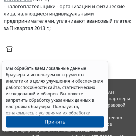
- налогоплательщики - организации и физические
лица, являющиеся индивидуальными
предпринимателями, уплачивают авансовый платеж
за II квартал 2013 г.;
Мы обрабатываем локальные данные
браузера и используем инструменты
аналитики в целях улучшения и обеспечения
работоспособности сайта, статистических
© ООО "НПП "ГАРАНТ-СЕРВИС", 2026. Система ГАРАНТ
исследований и обзоров. Вы можете
выпускается с 1990 года. Компания "Гарант" и ее партнеры
запретить обработку указанных данных в
являются участниками Российской ассоциации правовой
настройках браузера. Пожалуйста,
информации ГАРАНТ.
ознакомьтесь с условиями их обработки
.
Портал ГАРАНТ.РУ зарегистрирован в качестве сетевого
Принять
издания Федеральной службой по надзору в сфере
связи,информационных технологий и массовых