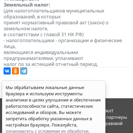
Земельный налог:
(для налогоплательщиков муниципальных
образований, в которых
принят нормативный правовой акт (закон) о
земельном налоге,
в соответствии с главой 31 НК РФ)
- налогоплательщики - организации и физические
лица,
являющиеся индивидуальными
предпринимателями, уплачивают
налог по за истекший отчетный период.
Мы обрабатываем локальные данные
браузера и используем инструменты
аналитики в целях улучшения и обеспечения
работоспособности сайта, статистических
© ООО "НПП "ГАРАНТ-СЕРВИС", 2026. Система ГАРАНТ
исследований и обзоров. Вы можете
выпускается с 1990 года. Компания "Гарант" и ее партнеры
запретить обработку указанных данных в
являются участниками Российской ассоциации правовой
настройках браузера. Пожалуйста,
информации ГАРАНТ.
ознакомьтесь с условиями их обработки
.