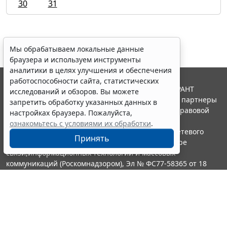
30
31
Мы обрабатываем локальные данные
браузера и используем инструменты
аналитики в целях улучшения и обеспечения
работоспособности сайта, статистических
© ООО "НПП "ГАРАНТ-СЕРВИС", 2026. Система ГАРАНТ
исследований и обзоров. Вы можете
выпускается с 1990 года. Компания "Гарант" и ее партнеры
запретить обработку указанных данных в
являются участниками Российской ассоциации правовой
настройках браузера. Пожалуйста,
информации ГАРАНТ.
ознакомьтесь с условиями их обработки
.
Портал ГАРАНТ.РУ зарегистрирован в качестве сетевого
Принять
издания Федеральной службой по надзору в сфере
связи,информационных технологий и массовых
коммуникаций (Роскомнадзором), Эл № ФС77-58365 от 18
июня 2014 года.
16+
Контакты
8-800-200-88-88