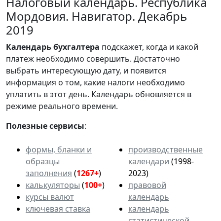
Налоговый календарь. Республика
Мордовия. Навигатор. Декабрь
2019
Календарь
бухгалтера
подскажет, когда и какой
платеж необходимо совершить. Достаточно
выбрать интересующую дату, и появится
информация о том, какие налоги необходимо
уплатить в этот день. Календарь обновляется в
режиме реального времени.
Полезные сервисы
:
формы, бланки и
производственные
образцы
календари
(1998-
заполнения
(
1267+
)
2023)
калькуляторы
(
100+
)
правовой
курсы валют
календарь
ключевая ставка
календарь
статистической