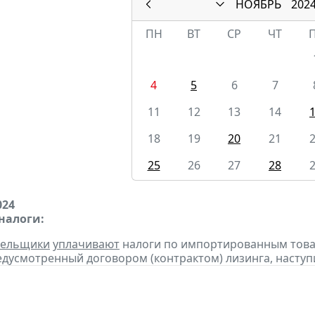
НОЯБРЬ
202
ПН
ВТ
СР
ЧТ
4
5
6
7
11
12
13
14
18
19
20
21
25
26
27
28
024
налоги:
тельщики
уплачивают
налоги по импортированным товара
едусмотренный договором (контрактом) лизинга, наступ