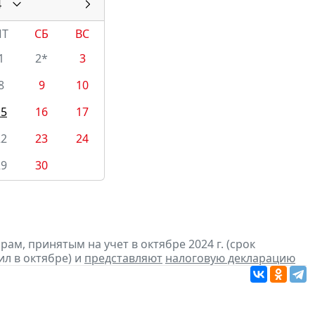
4
ПТ
СБ
ВС
1
2*
3
8
9
10
15
16
17
22
23
24
29
30
м, принятым на учет в октябре 2024 г. (срок
ил в октябре) и
представляют
налоговую декларацию