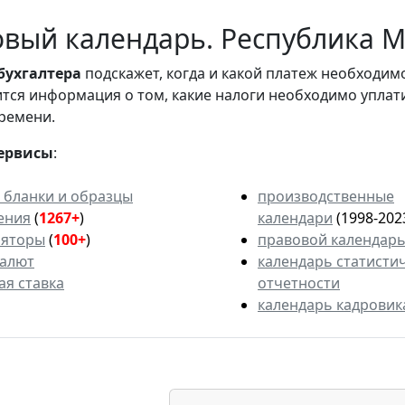
вый календарь. Республика М
бухгалтера
подскажет, когда и какой платеж необходи
вится информация о том, какие налоги необходимо уплат
ремени.
ервисы
:
 бланки и образцы
производственные
ения
(
1267+
)
календари
(1998-202
ляторы
(
100+
)
правовой календар
валют
календарь статисти
ая ставка
отчетности
календарь кадровик