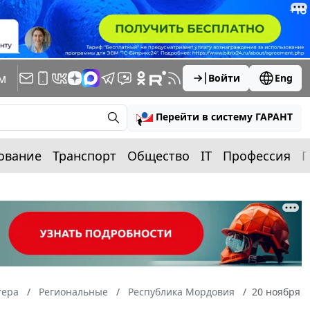
м
Войти
Eng
Перейти в систему ГАРАНТ
ование
Транспорт
Общество
IT
Профессия
П
тера
Региональные
Республика Мордовия
20 ноября