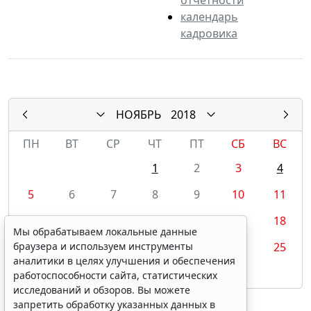
календарь
кадровика
НОЯБРЬ
2018
ПН
ВТ
СР
ЧТ
ПТ
СБ
ВС
1
2
3
4
5
6
7
8
9
10
11
12
13
14
15
16
17
18
Мы обрабатываем локальные данные
19
20
21
22
23
24
25
браузера и используем инструменты
аналитики в целях улучшения и обеспечения
26
27
28
29
30
работоспособности сайта, статистических
исследований и обзоров. Вы можете
запретить обработку указанных данных в