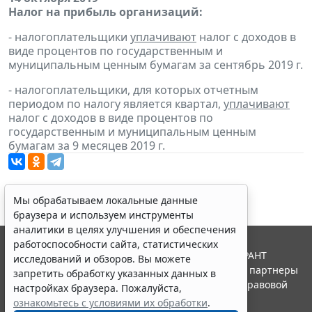
Налог на прибыль организаций:
- налогоплательщики
уплачивают
налог с доходов в
виде процентов по государственным и
муниципальным ценным бумагам за сентябрь 2019 г.
- налогоплательщики, для которых отчетным
периодом по налогу является квартал,
уплачивают
налог с доходов в виде процентов по
государственным и муниципальным ценным
бумагам за 9 месяцев 2019 г.
Мы обрабатываем локальные данные
браузера и используем инструменты
аналитики в целях улучшения и обеспечения
работоспособности сайта, статистических
© ООО "НПП "ГАРАНТ-СЕРВИС", 2026. Система ГАРАНТ
исследований и обзоров. Вы можете
выпускается с 1990 года. Компания "Гарант" и ее партнеры
запретить обработку указанных данных в
являются участниками Российской ассоциации правовой
настройках браузера. Пожалуйста,
информации ГАРАНТ.
ознакомьтесь с условиями их обработки
.