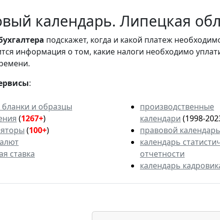
вый календарь. Липецкая обл
бухгалтера
подскажет, когда и какой платеж необходи
вится информация о том, какие налоги необходимо уплат
ремени.
ервисы
:
 бланки и образцы
производственные
ения
(
1267+
)
календари
(1998-202
ляторы
(
100+
)
правовой календар
валют
календарь статисти
ая ставка
отчетности
календарь кадровик