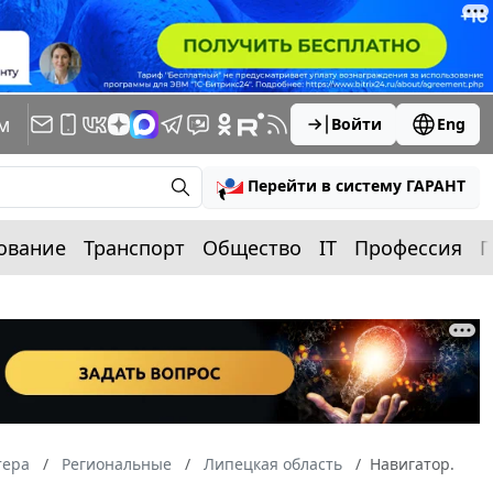
м
Войти
Eng
Перейти в систему ГАРАНТ
ование
Транспорт
Общество
IT
Профессия
П
тера
Региональные
Липецкая область
Навигатор.