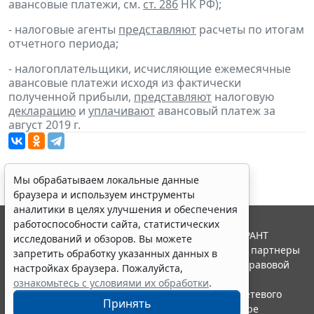
авансовые платежи, см.
ст. 286
НК РФ);
- налоговые агенты
представляют
расчеты по итогам
отчетного периода;
- налогоплательщики, исчисляющие ежемесячные
авансовые платежи исходя из фактически
полученной прибыли,
представляют
налоговую
декларацию
и
уплачивают
авансовый платеж за
август 2019 г.
Мы обрабатываем локальные данные
браузера и используем инструменты
аналитики в целях улучшения и обеспечения
работоспособности сайта, статистических
© ООО "НПП "ГАРАНТ-СЕРВИС", 2026. Система ГАРАНТ
исследований и обзоров. Вы можете
выпускается с 1990 года. Компания "Гарант" и ее партнеры
запретить обработку указанных данных в
являются участниками Российской ассоциации правовой
настройках браузера. Пожалуйста,
информации ГАРАНТ.
ознакомьтесь с условиями их обработки
.
Портал ГАРАНТ.РУ зарегистрирован в качестве сетевого
Принять
издания Федеральной службой по надзору в сфере