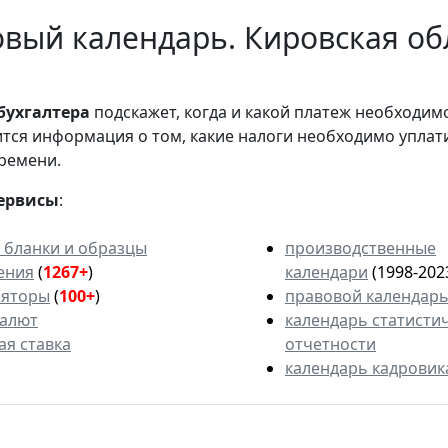
вый календарь. Кировская обл
бухгалтера
подскажет, когда и какой платеж необходи
вится информация о том, какие налоги необходимо уплат
ремени.
ервисы
:
 бланки и образцы
производственные
ения
(
1267+
)
календари
(1998-202
ляторы
(
100+
)
правовой календар
валют
календарь статисти
ая ставка
отчетности
календарь кадровик