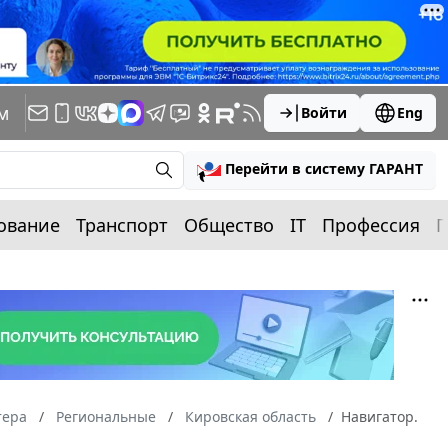
м
Войти
Eng
Перейти в систему ГАРАНТ
ование
Транспорт
Общество
IT
Профессия
П
тера
Региональные
Кировская область
Навигатор.