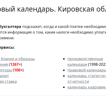
вый календарь. Кировская обл
бухгалтера
подскажет, когда и какой платеж необходи
вится информация о том, какие налоги необходимо уплат
ремени.
ервисы
:
 бланки и образцы
производственные
ения
(
1267+
)
календари
(1998-202
ляторы
(
100+
)
правовой календар
валют
календарь статисти
ая ставка
отчетности
календарь кадровик