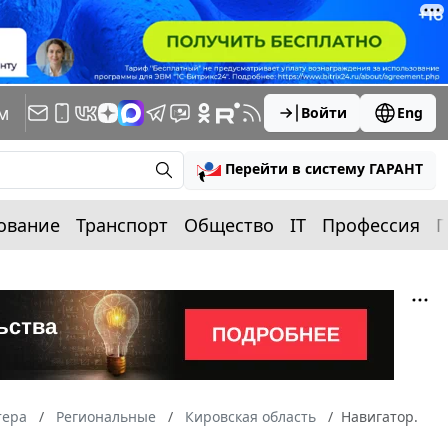
м
Войти
Eng
Перейти в систему ГАРАНТ
ование
Транспорт
Общество
IT
Профессия
П
тера
Региональные
Кировская область
Навигатор.