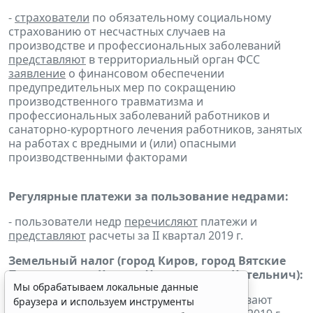
-
страхователи
по обязательному социальному
страхованию от несчастных случаев на
производстве и профессиональных заболеваний
представляют
в территориальный орган ФСС
заявление
о финансовом обеспечении
предупредительных мер по сокращению
производственного травматизма и
профессиональных заболеваний работников и
санаторно-курортного лечения работников, занятых
на работах с вредными и (или) опасными
производственными факторами
Регулярные платежи за пользование недрами:
- пользователи недр
перечисляют
платежи и
представляют
расчеты за II квартал 2019 г.
Земельный налог (город Киров, город Вятские
Поляны, город Кирово-Чепецк, город Котельнич):
Мы обрабатываем локальные данные
- налогоплательщики-организации уплачивают
браузера и используем инструменты