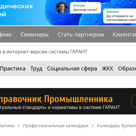
Демо
Семинары
Стать партнером
Клиента
Практика
Труд
Социальная сфера
ЖКХ
Образ
алитика
Профессиональные календари
Календарь бухгал