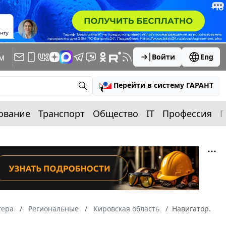
м
Войти
Eng
Перейти в систему ГАРАНТ
ование
Транспорт
Общество
IT
Профессия
П
тера
Региональные
Кировская область
Навигатор.