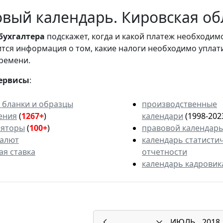
вый календарь. Кировская об
бухгалтера
подскажет, когда и какой платеж необходи
вится информация о том, какие налоги необходимо уплат
ремени.
ервисы
:
 бланки и образцы
производственные
ения
(
1267+
)
календари
(1998-202
ляторы
(
100+
)
правовой календар
валют
календарь статисти
ая ставка
отчетности
календарь кадровик
ИЮЛЬ
2018