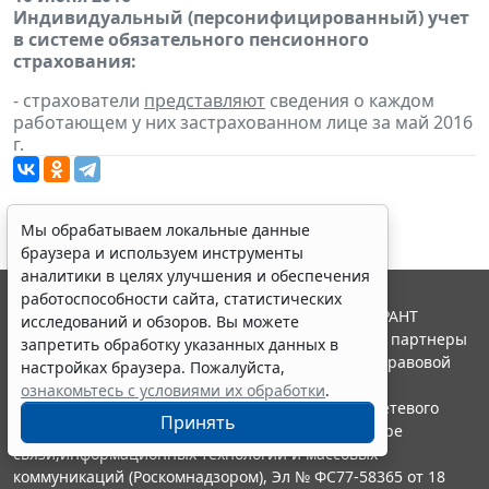
Индивидуальный (персонифицированный) учет
в системе обязательного пенсионного
страхования:
- страхователи
представляют
сведения о каждом
работающем у них застрахованном лице за май 2016
г.
Мы обрабатываем локальные данные
браузера и используем инструменты
аналитики в целях улучшения и обеспечения
работоспособности сайта, статистических
© ООО "НПП "ГАРАНТ-СЕРВИС", 2026. Система ГАРАНТ
исследований и обзоров. Вы можете
выпускается с 1990 года. Компания "Гарант" и ее партнеры
запретить обработку указанных данных в
являются участниками Российской ассоциации правовой
настройках браузера. Пожалуйста,
информации ГАРАНТ.
ознакомьтесь с условиями их обработки
.
Портал ГАРАНТ.РУ зарегистрирован в качестве сетевого
Принять
издания Федеральной службой по надзору в сфере
связи,информационных технологий и массовых
коммуникаций (Роскомнадзором), Эл № ФС77-58365 от 18