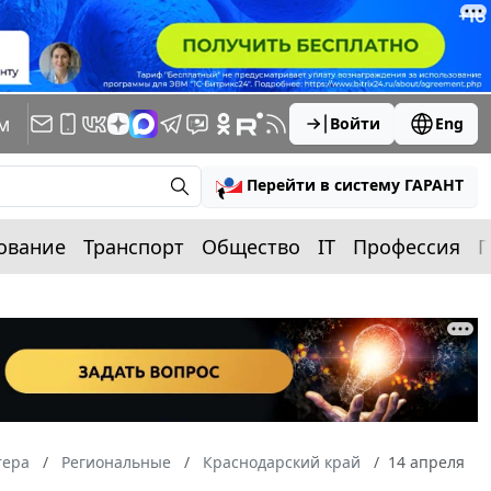
м
Войти
Eng
Перейти в систему ГАРАНТ
ование
Транспорт
Общество
IT
Профессия
П
тера
Региональные
Краснодарский край
14 апреля