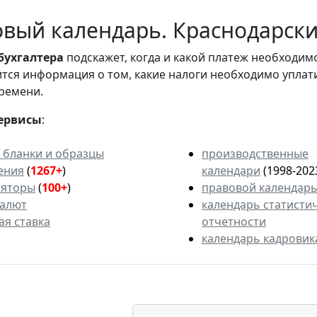
вый календарь. Краснодарский
бухгалтера
подскажет, когда и какой платеж необходи
вится информация о том, какие налоги необходимо уплат
ремени.
ервисы
:
 бланки и образцы
производственные
ения
(
1267+
)
календари
(1998-202
ляторы
(
100+
)
правовой календар
валют
календарь статисти
ая ставка
отчетности
календарь кадровик