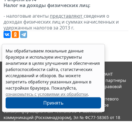
Налог на доходы физических лиц:
- налоговые агенты
представляют
сведения о
доходах физических лиц и суммах начисленных и
удержанных налогов за 2013 г.
Мы обрабатываем локальные данные
браузера и используем инструменты
аналитики в целях улучшения и обеспечения
работоспособности сайта, статистических
© ООО "НПП "ГАРАНТ-СЕРВИС", 2026. Система ГАРАНТ
исследований и обзоров. Вы можете
выпускается с 1990 года. Компания "Гарант" и ее партнеры
запретить обработку указанных данных в
являются участниками Российской ассоциации правовой
настройках браузера. Пожалуйста,
информации ГАРАНТ.
ознакомьтесь с условиями их обработки
.
Портал ГАРАНТ.РУ зарегистрирован в качестве сетевого
Принять
издания Федеральной службой по надзору в сфере
связи,информационных технологий и массовых
коммуникаций (Роскомнадзором), Эл № ФС77-58365 от 18
июня 2014 года.