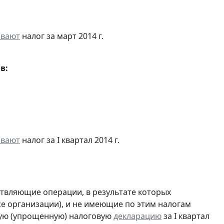
ивают
налог за март 2014 г.
в:
ивают
налог за I квартал 2014 г.
ствляющие операции, в результате которых
ссе организации), и не имеющие по этим налогам
ую (упрощенную) налоговую
декларацию
за I квартал