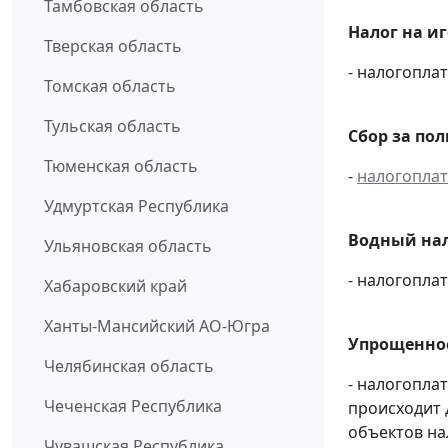
Тамбовская область
Налог на и
Тверская область
- налогопл
Томская область
Тульская область
Сбор за по
Тюменская область
-
налогопла
Удмуртская Республика
Водный нал
Ульяновская область
- налогопл
Хабаровский край
Ханты-Мансийский АО-Югра
Упрощенное
Челябинская область
- налогопла
Чеченская Республика
происходит 
объектов н
Чувашская Республика