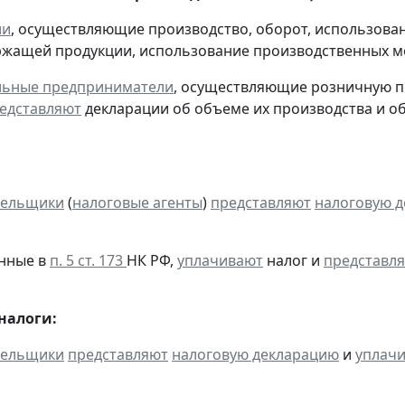
ии
, осуществляющие производство, оборот, использован
ржащей продукции, использование производственных м
льные предприниматели
, осуществляющие розничную пр
едставляют
декларации об объеме их производства и обор
тельщики
(
налоговые агенты
)
представляют
налоговую 
анные в
п. 5 ст. 173
НК РФ,
уплачивают
налог и
представл
налоги:
тельщики
представляют
налоговую декларацию
и
уплач