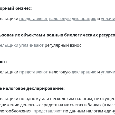
горный бизнес:
ательщики
представляют
налоговую декларацию
и
уплач
льзование объектами водных биологических ресурсо
тельщики
уплачивают
регулярный взнос
ог:
ательщики
представляют
налоговую
декларацию
и
уплач
 налоговое декларирование:
тельщики по одному или нескольким налогам, не осуще
движение денежных средств на их счетах в банках (в ка
алогообложения,
представляют
по данным налогам един