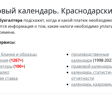
вый календарь. Краснодарски
бухгалтера
подскажет, когда и какой платеж необходи
вится информация о том, какие налоги необходимо уплат
ремени.
ервисы
:
 бланки и образцы
производственные
ения
(
1267+
)
календари
(1998-202
ляторы
(
100+
)
правовой календар
валют
календарь статисти
ая ставка
отчетности
календарь кадровик