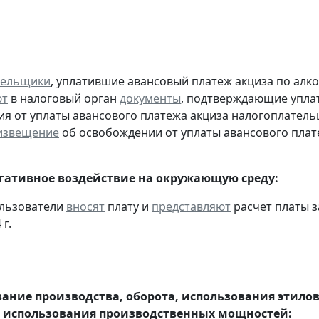
тельщики
, уплатившие авансовый платеж акциза по алк
ют
в налоговый орган
документы
, подтверждающие уплату
я от уплаты авансового платежа акциза налогоплател
извещение
об освобождении от уплаты авансового плат
егативное воздействие на окружающую среду:
ользователи
вносят
плату и
представляют
расчет платы з
 г.
ание производства, оборота, использования этило
 использования производственных мощностей: