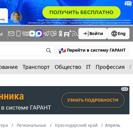
м
Войти
Eng
Перейти в систему ГАРАНТ
ование
Транспорт
Общество
IT
Профессия
П
тера
Региональные
Краснодарский край
Апрель