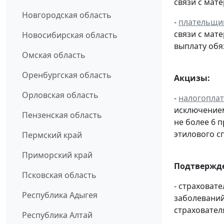
связи с мат
Новгородская область
-
плательщи
связи с мат
Новосибирская область
выплату обяз
Омская область
Оренбургская область
Акцизы:
Орловская область
-
налогопла
исключением
Пензенская область
не более 6 
этилового с
Пермский край
Приморский край
Подтвержде
Псковская область
- страховат
Республика Адыгея
заболевани
страховател
Республика Алтай