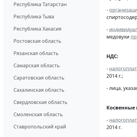
Республика Татарстан
-
организац
Республика Тыва
спиртосоде
Республика Хакасия
-
индивидуа
медовухи
пр
Ростовская область
Рязанская область
НДС:
Самарская область
-
налогопла
2014 г.;
Саратовская область
- лица, указ
Сахалинская область
Свердловская область
Косвенные 
Смоленская область
-
налогопла
Ставропольский край
2014 г.