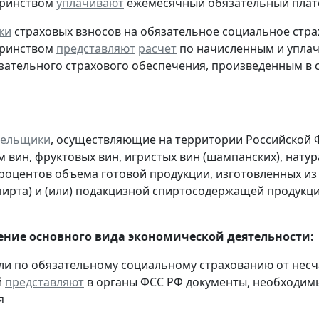
еринством
уплачивают
ежемесячный обязательный платеж
ки
страховых взносов на обязательное социальное стра
еринством
представляют
расчет
по начисленным и уплач
ательного страхового обеспечения, произведенным в сче
тельщики
, осуществляющие на территории Российской 
 вин, фруктовых вин, игристых вин (шампанских), нату
процентов объема готовой продукции, изготовленных и
пирта) и (или) подакцизной спиртосодержащей продукц
ние основного вида экономической деятельности:
ели по обязательному социальному страхованию от нес
й
представляют
в органы ФСС РФ документы, необходимы
я