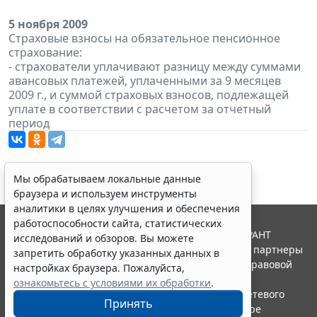
5 ноября 2009
Страховые взносы на обязательное пенсионное
страхование:
- страхователи уплачивают разницу между суммами
авансовых платежей, уплаченными за 9 месяцев
2009 г., и суммой страховых взносов, подлежащей
уплате в соответствии с расчетом за отчетный
период
Мы обрабатываем локальные данные
браузера и используем инструменты
аналитики в целях улучшения и обеспечения
работоспособности сайта, статистических
© ООО "НПП "ГАРАНТ-СЕРВИС", 2026. Система ГАРАНТ
исследований и обзоров. Вы можете
выпускается с 1990 года. Компания "Гарант" и ее партнеры
запретить обработку указанных данных в
являются участниками Российской ассоциации правовой
настройках браузера. Пожалуйста,
информации ГАРАНТ.
ознакомьтесь с условиями их обработки
.
Портал ГАРАНТ.РУ зарегистрирован в качестве сетевого
Принять
издания Федеральной службой по надзору в сфере