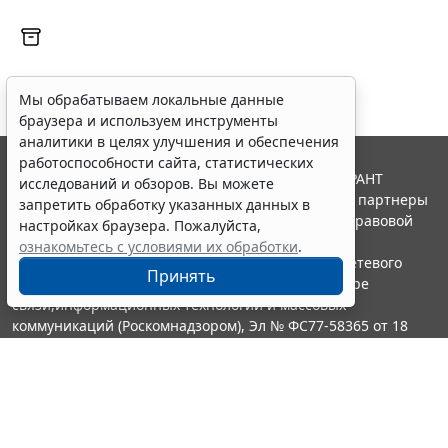
Мы обрабатываем локальные данные
браузера и используем инструменты
аналитики в целях улучшения и обеспечения
работоспособности сайта, статистических
© ООО "НПП "ГАРАНТ-СЕРВИС", 2026. Система ГАРАНТ
исследований и обзоров. Вы можете
выпускается с 1990 года. Компания "Гарант" и ее партнеры
запретить обработку указанных данных в
являются участниками Российской ассоциации правовой
настройках браузера. Пожалуйста,
информации ГАРАНТ.
ознакомьтесь с условиями их обработки
.
Портал ГАРАНТ.РУ зарегистрирован в качестве сетевого
Принять
издания Федеральной службой по надзору в сфере
связи,информационных технологий и массовых
коммуникаций (Роскомнадзором), Эл № ФС77-58365 от 18
июня 2014 года.
16+
Контакты
8-800-200-88-88