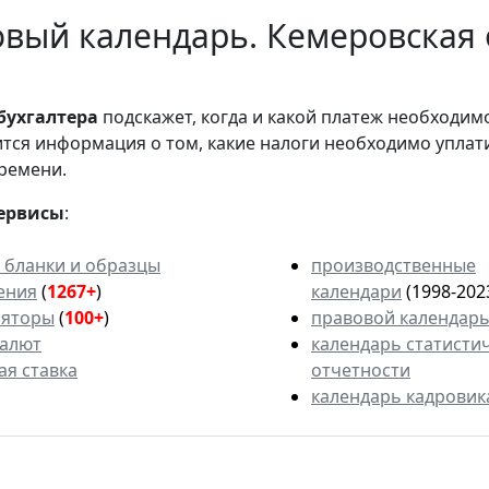
вый календарь. Кемеровская 
бухгалтера
подскажет, когда и какой платеж необходи
вится информация о том, какие налоги необходимо уплат
ремени.
ервисы
:
 бланки и образцы
производственные
ения
(
1267+
)
календари
(1998-202
ляторы
(
100+
)
правовой календар
валют
календарь статисти
ая ставка
отчетности
календарь кадровик