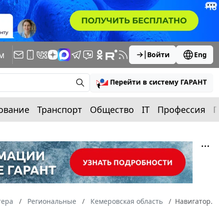
м
Войти
Eng
Перейти в систему ГАРАНТ
ование
Транспорт
Общество
IT
Профессия
П
тера
Региональные
Кемеровская область
Навигатор.