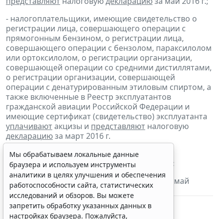
представляют
налоговую
декларацию
за май 2016 г.;
- налогоплательщики, имеющие свидетельство о
регистрации лица, совершающего операции с
прямогонным бензином, о регистрации лица,
совершающего операции с бензолом, параксилолом
или ортоксилолом, о регистрации организации,
совершающей операции со средними дистиллятами,
о регистрации организации, совершающей
операции с денатурированным этиловым спиртом, а
также включенные в Реестр эксплуатантов
гражданской авиации Российской Федерации и
имеющие сертификат (свидетельство) эксплуатанта
уплачивают
акцизы и
представляют
налоговую
декларацию
за март 2016 г.
Мы обрабатываем локальные данные
Налог на добычу полезных ископаемых:
браузера и используем инструменты
аналитики в целях улучшения и обеспечения
- налогоплательщики
уплачивают
налог за май
работоспособности сайта, статистических
2016 г.
исследований и обзоров. Вы можете
запретить обработку указанных данных в
настройках браузера. Пожалуйста,