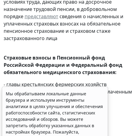
условиях труда, дающих право на досрочное
назначение трудовой пенсии, в добровольном
порядке
представляют
сведения о начисленных и
уплаченных страховых взносах на обязательное
пенсионное страхование и страховом стаже
застрахованного лица
Страховые взносы в Пенсионный фонд
Мы обрабатываем локальные данные
Российской Федерации и Федеральный фонд
браузера и используем инструменты
обязательного медицинского страхования:
аналитики в целях улучшения и обеспечения
работоспособности сайта, статистических
- главы крестьянских фермерских хозяйств
исследований и обзоров. Вы можете
представляют
расчет
по начисленным и уплаченным
запретить обработку указанных данных в
страховым взносам за 2015 г.
настройках браузера. Пожалуйста,
ознакомьтесь с условиями их обработки
.
Принять
Налог на доходы физических лиц:
- налоговые агенты
перечисляют
суммы