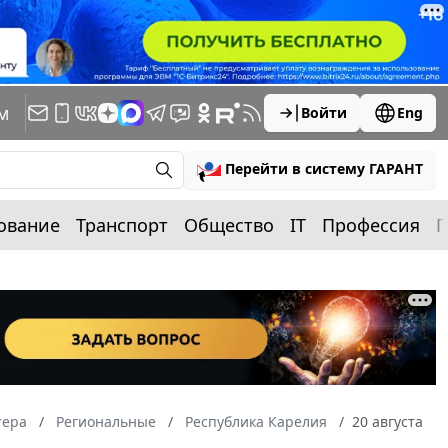
м
Войти
Eng
Перейти в систему ГАРАНТ
ование
Транспорт
Общество
IT
Профессия
П
тера
Региональные
Республика Карелия
20 августа