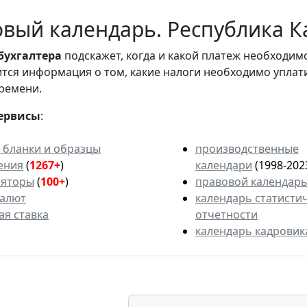
вый календарь. Республика Ка
бухгалтера
подскажет, когда и какой платеж необходи
вится информация о том, какие налоги необходимо уплат
ремени.
ервисы
:
 бланки и образцы
производственные
ения
(
1267+
)
календари
(1998-202
ляторы
(
100+
)
правовой календар
валют
календарь статисти
ая ставка
отчетности
календарь кадровик