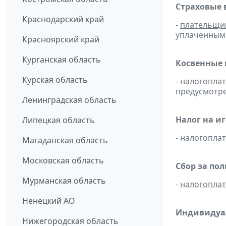
Страховые 
Краснодарский край
-
плательщи
уплаченным 
Красноярский край
Курганская область
Косвенные 
Курская область
-
налогопла
предусмотре
Ленинградская область
Налог на и
Липецкая область
- налогопл
Магаданская область
Московская область
Сбор за по
Мурманская область
-
налогопла
Ненецкий АО
Индивидуал
Нижегородская область