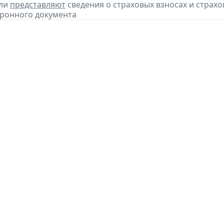
ели
представляют
сведения о страховых взносах и страхов
ронного документа