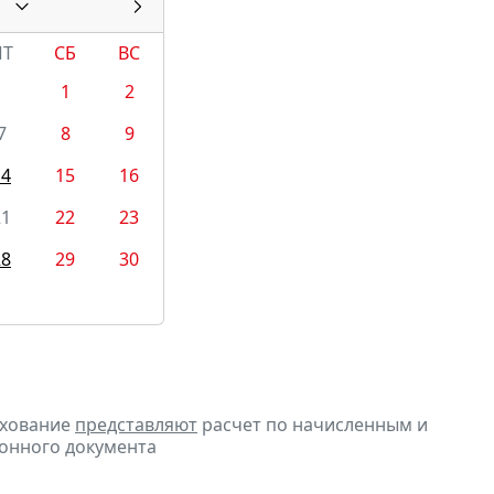
ПТ
СБ
ВС
1
2
7
8
9
14
15
16
21
22
23
28
29
30
ахование
представляют
расчет по начисленным и
ронного документа