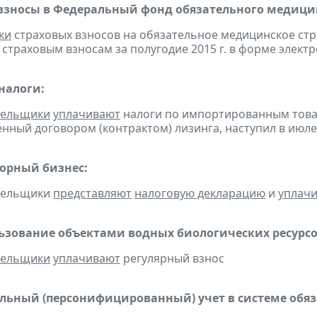
взносы в Федеральный фонд обязательного медицин
ки
страховых взносов на обязательное медицинское ст
страховым взносам за полугодие 2015 г. в форме элект
налоги:
тельщики
уплачивают
налоги по импортированным товара
нный договором (контрактом) лизинга, наступил в июле
горный бизнес:
ательщики
представляют
налоговую декларацию
и
уплач
льзование объектами водных биологических ресурсо
тельщики
уплачивают
регулярный взнос
ьный (персонифицированный) учет в системе обяза