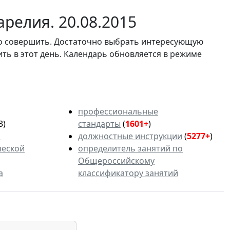
релия. 20.08.2015
мо совершить. Достаточно выбрать интересующую
ить в этот день. Календарь обновляется в режиме
профессиональные
3)
стандарты
(
1601+
)
ь
должностные инструкции
(
5277+
)
ческой
определитель занятий по
Общероссийскому
а
классификатору занятий