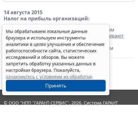
14 августа 2015
Налог на прибыль организаций:
- налогоплательщики, для которых отчетным
Мы обрабатываем локальные данные
периодом по налогу является месяц,
уплачивают
браузера и используем инструменты
налог с доходов в виде процентов по
аналитики в целях улучшения и обеспечения
государственным и муниципальным ценным
работоспособности сайта, статистических
бумагам за июль 2015 г.
исследований и обзоров. Вы можете
запретить обработку указанных данных в
настройках браузера. Пожалуйста,
ознакомьтесь с условиями их обработки
.
Принять
© ООО "НПП "ГАРАНТ-СЕРВИС", 2026. Система ГАРАНТ
выпускается с 1990 года. Компания "Гарант" и ее партнеры
являются участниками Российской ассоциации правовой
информации ГАРАНТ.
Контакты
8-800-200-88-88