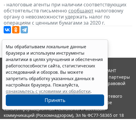
- налоговые агенты при наличии соответствующих
обстоятельств письменно
сообщают
налоговому
органу о невозможности удержать налог по
операциям с ценными бумагами за 2020 г.
Мы обрабатываем локальные данные
браузера и используем инструменты
аналитики в целях улучшения и обеспечения
работоспособности сайта, статистических
© ООО "НПП "ГАРАНТ-СЕРВИС", 2026. Система ГАРАНТ
исследований и обзоров. Вы можете
выпускается с 1990 года. Компания "Гарант" и ее партнеры
запретить обработку указанных данных в
являются участниками Российской ассоциации правовой
настройках браузера. Пожалуйста,
информации ГАРАНТ.
ознакомьтесь с условиями их обработки
.
Портал ГАРАНТ.РУ зарегистрирован в качестве сетевого
Принять
издания Федеральной службой по надзору в сфере
связи,информационных технологий и массовых
коммуникаций (Роскомнадзором), Эл № ФС77-58365 от 18
июня 2014 года.
16+