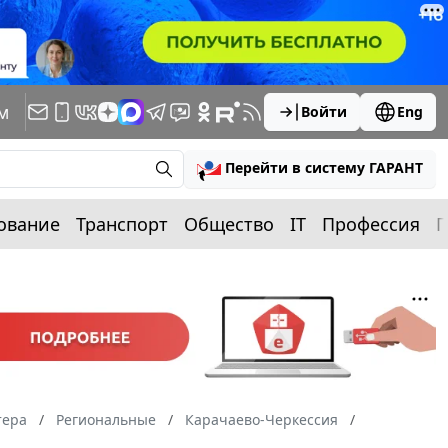
м
Войти
Eng
Перейти в систему ГАРАНТ
ование
Транспорт
Общество
IT
Профессия
П
тера
Региональные
Карачаево-Черкессия