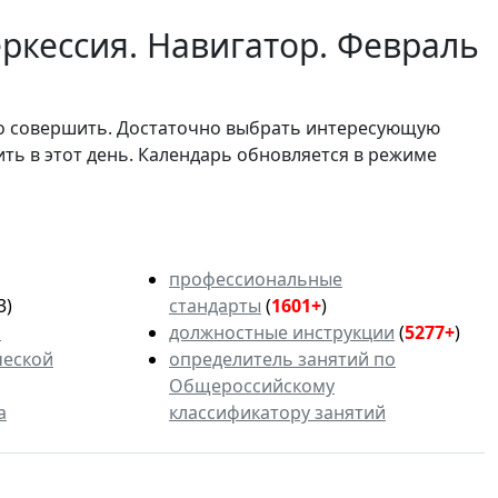
ркессия. Навигатор. Февраль
мо совершить. Достаточно выбрать интересующую
ить в этот день. Календарь обновляется в режиме
профессиональные
3)
стандарты
(
1601+
)
ь
должностные инструкции
(
5277+
)
ческой
определитель занятий по
Общероссийскому
а
классификатору занятий