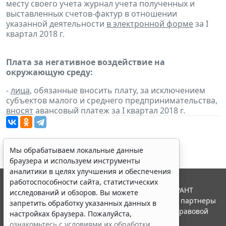
месту своего учета журнал учета полученных и
выставленных счетов-фактур в отношении
указанной деятельности
в электронной форме
за I
квартал 2018 г.
Плата за негативное воздействие на
окружающую среду:
-
лица
, обязанные вносить плату, за исключением
субъектов малого и среднего предпринимательства,
вносят
авансовый платеж за I квартал 2018 г.
Мы обрабатываем локальные данные
браузера и используем инструменты
аналитики в целях улучшения и обеспечения
работоспособности сайта, статистических
© ООО "НПП "ГАРАНТ-СЕРВИС", 2026. Система ГАРАНТ
исследований и обзоров. Вы можете
выпускается с 1990 года. Компания "Гарант" и ее партнеры
запретить обработку указанных данных в
являются участниками Российской ассоциации правовой
настройках браузера. Пожалуйста,
информации ГАРАНТ.
ознакомьтесь с условиями их обработки
.