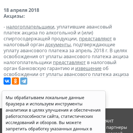
18 апреля 2018
Акцизы:
-
налогоплательщики
, уплатившие авансовый
платеж акциза по алкогольной и (или)
спиртосодержащей продукции,
представляют
в
налоговый орган
документы
, подтверждающие
уплату авансового платежа за апрель 2018 г. В целях
освобождения от уплаты авансового платежа акциза
налогоплательщики
представляют
в налоговый
орган банковскую гарантию и
извещение
об
освобождении от уплаты авансового платежа акциза
Мы обрабатываем локальные данные
браузера и используем инструменты
аналитики в целях улучшения и обеспечения
работоспособности сайта, статистических
© ООО "НПП "ГАРАНТ-СЕРВИС", 2026. Система ГАРАНТ
исследований и обзоров. Вы можете
выпускается с 1990 года. Компания "Гарант" и ее партнеры
запретить обработку указанных данных в