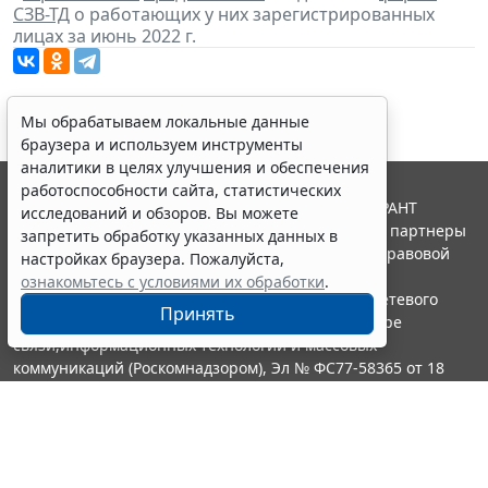
СЗВ-ТД
о работающих у них зарегистрированных
лицах за июнь 2022 г.
Мы обрабатываем локальные данные
браузера и используем инструменты
аналитики в целях улучшения и обеспечения
работоспособности сайта, статистических
© ООО "НПП "ГАРАНТ-СЕРВИС", 2026. Система ГАРАНТ
исследований и обзоров. Вы можете
выпускается с 1990 года. Компания "Гарант" и ее партнеры
запретить обработку указанных данных в
являются участниками Российской ассоциации правовой
настройках браузера. Пожалуйста,
информации ГАРАНТ.
ознакомьтесь с условиями их обработки
.
Портал ГАРАНТ.РУ зарегистрирован в качестве сетевого
Принять
издания Федеральной службой по надзору в сфере
связи,информационных технологий и массовых
коммуникаций (Роскомнадзором), Эл № ФС77-58365 от 18
июня 2014 года.
16+
Контакты
8-800-200-88-88